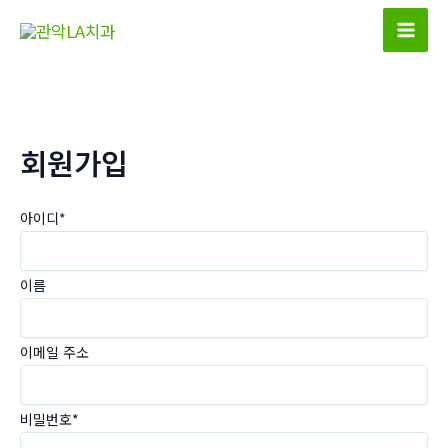
콘
텐
Mai
츠
Men
로
건
너
회원가입
뛰
기
아이디
*
이름
이메일 주소
비밀번호
*