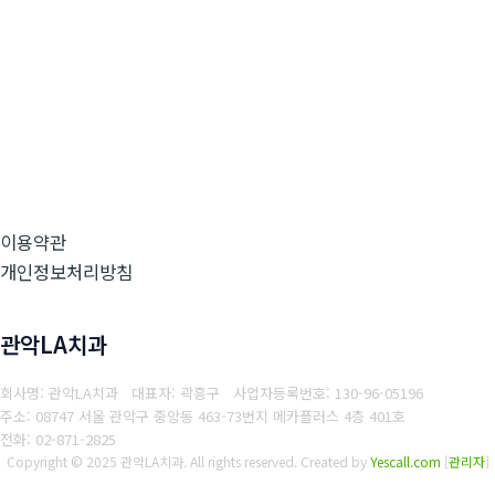
이용약관
개인정보처리방침
관악LA치과
회사명: 관악LA치과 대표자: 곽흥구
사업자등록번호: 130-96-05196
주소: 08747 서울 관악구 중앙동 463-73번지 메카플러스 4층 401호
전화: 02-871-2825
Copyright © 2025 관악LA치과. All rights reserved.
Created by
Yescall.com
[
관리자
]