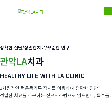
콘
텐
츠
로
건
너
뛰
정확한 진단/정밀한치료/꾸준한 연구
기
관악LA
치과
HEALTHY LIFE WITH LA CLINIC
3차원적인 턱운동기록 장치를 이용하여 정확한 진단과
정밀한 치료를 추구하는 진료시스템으로 임프란트, 특수틀니