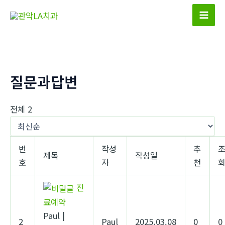
콘
텐
Mai
츠
Men
로
건
너
질문과답변
뛰
기
전체 2
번
작성
추
제목
작성일
호
자
천
진
료예약
Paul
|
2
Paul
2025.03.08
0
0